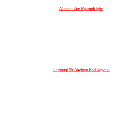
Sitenize Kod Koymak İçin:
ama
Herhangi Bir Sayfaya Kod Koyma: