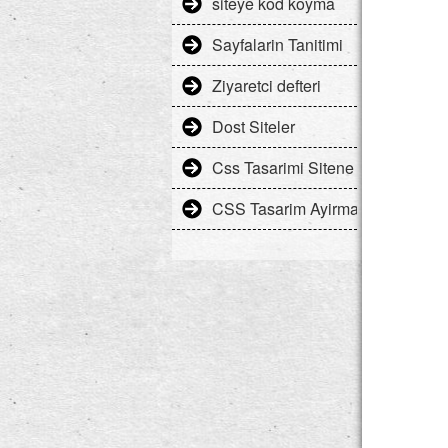
siteye kod koyma
Sayfalarin Tanitimi
Ziyaretci defteri
Dost Siteler
Css Tasarimi Sitene Gore Uyarl
CSS Tasarim Ayirma