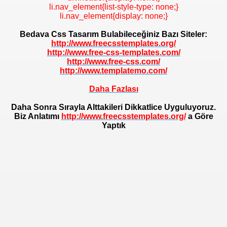
li.nav_element{list-style-type: none;}
li.nav_element{display: none;}
Bedava Css Tasarım Bulabileceğiniz Bazı Siteler:
http://www.freecsstemplates.org/
http://www.free-css-templates.com/
http://www.free-css.com/
http://www.templatemo.com/
Daha Fazlası
Daha Sonra Sırayla Alttakileri Dikkatlice Uyguluyoruz.
Biz Anlatımı
http://www.freecsstemplates.org/
a Göre
Yaptık