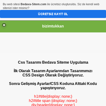
Bu web sitesi
Bedava-Sitem.com
ile ücretsiz oluşturuldu. Siz de kendi web
sitenizi ister misiniz?
ÜCRETSIZ KAYIT OL
bizimtukkan
Css Tasarımı Bedava Siteme Uygulama
İlk Olarak Tasarım Ayarlarından Tasarımımızı
CSS Design Olarak Değiştiriyoruz.
Sonra Gelişmiş Ayarlar/CSS Koduna Alttaki Kodu
yapıştırıyoruz.
ma
h1#title{display: none;}
h2#title span {display: none;}
div.header{display: none;}